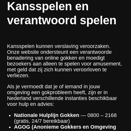
Kansspelen en
verantwoord spelen
Kansspelen kunnen verslaving veroorzaken.
Onze website ondersteunt een verantwoorde
benadering van online gokken en moedigt
bezoekers aan alleen te spelen voor amusement,
met geld dat zij zich kunnen veroorloven te
verliezen.
Als je vermoedt dat je of iemand in jouw
omgeving een gokprobleem heeft, zijn er in
Nederland verschillende instanties beschikbaar
voor hulp en advies:
Nationale Hulplijn Gokken
— 0800 – 2168
(gratis, 24/7 bereikbaar)
AGOG (Anonieme Gokkers en Omgeving