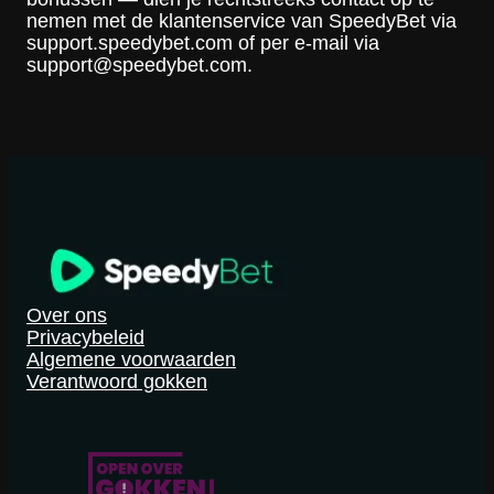
nemen met de klantenservice van SpeedyBet via
support.speedybet.com of per e-mail via
support@speedybet.com
.
Over ons
Privacybeleid
Algemene voorwaarden
Verantwoord gokken