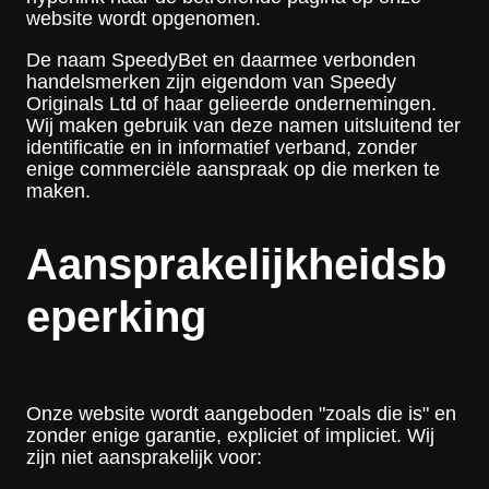
website wordt opgenomen.
De naam SpeedyBet en daarmee verbonden
handelsmerken zijn eigendom van Speedy
Originals Ltd of haar gelieerde ondernemingen.
Wij maken gebruik van deze namen uitsluitend ter
identificatie en in informatief verband, zonder
enige commerciële aanspraak op die merken te
maken.
Aansprakelijkheidsb
eperking
Onze website wordt aangeboden "zoals die is" en
zonder enige garantie, expliciet of impliciet. Wij
zijn niet aansprakelijk voor: