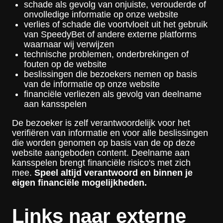
schade als gevolg van onjuiste, verouderde of
onvolledige informatie op onze website
verlies of schade die voortvloeit uit het gebruik
van SpeedyBet of andere externe platforms
waarnaar wij verwijzen
technische problemen, onderbrekingen of
fouten op de website
beslissingen die bezoekers nemen op basis
van de informatie op onze website
financiële verliezen als gevolg van deelname
aan kansspelen
De bezoeker is zelf verantwoordelijk voor het
verifiëren van informatie en voor alle beslissingen
die worden genomen op basis van de op deze
website aangeboden content. Deelname aan
kansspelen brengt financiële risico's met zich
mee.
Speel altijd verantwoord en binnen je
eigen financiële mogelijkheden.
Links naar externe